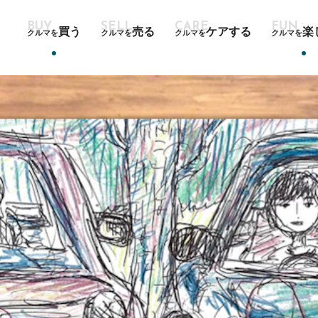
買う
売る
ケアする
楽
クルマを
クルマを
クルマを
クルマを