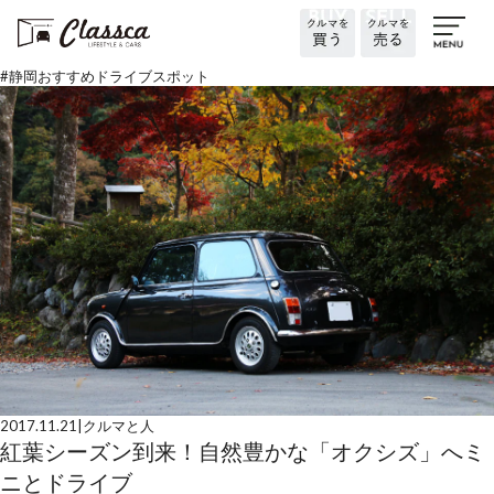
#
静岡おすすめドライブスポット
2017.11.21
|
クルマと人
紅葉シーズン到来！自然豊かな「オクシズ」へミ
ニとドライブ