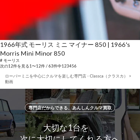
1966年式 モーリス ミニ マイナー 850 | 1966's
Morris Mini Minor 850
#
モーリス
次の12件を見る
1
〜
12
件 /
63
件中
1
2
3
4
5
6
ローバーミニを中心にクルマを楽しむ専門店 - Classca（クラスカ）
>
動画
専門店だからできる、あんしんクルマ買取
大切な1台を、
次に大切にしてくれる方へ