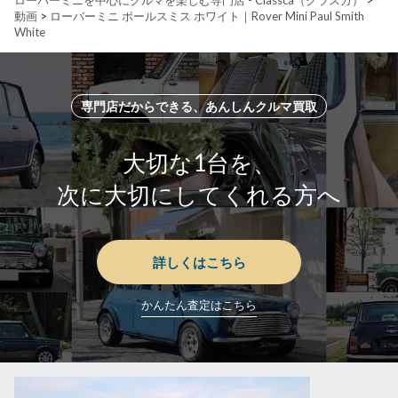
ローバーミニを中心にクルマを楽しむ専門店 - Classca（クラスカ）
>
動画
>
ローバーミニ ポールスミス ホワイト｜Rover Mini Paul Smith
White
専門店だからできる、あんしんクルマ買取
大切な1台を、
次に大切にしてくれる方へ
詳しくはこちら
かんたん査定はこちら