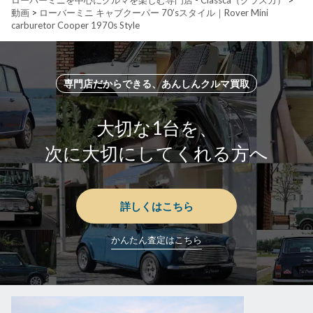
ローバーミニを中心にクルマを楽しむ専門店 - Classca（クラスカ）
>
動画
>
ローバーミニ キャブクーパー 70’sスタイル｜Rover Mini
carburetor Cooper 1970s Style
専門店だからできる、あんしんクルマ買取
大切な1台を、
次に大切にしてくれる方へ
詳しくはこちら
かんたん査定はこちら