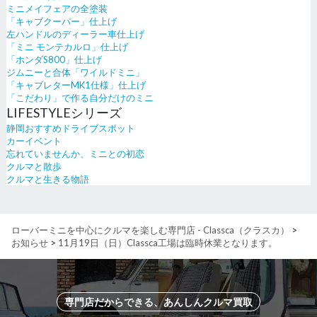
ミニメイフェアの全塗装
「キャブクーパー」仕上げ
左ハンドルのディーラー車仕上げ
「ミニ モンテカルロ」仕上げ
「ホンダS800」仕上げ
ジムニーと合体「ワイルドミニ」
「キャブレターMK1仕様」仕上げ
「こだわり」で作る自分だけのミニ
LIFESTYLEシリーズ
静岡おすすめドライブスポット
カーイベント
忘れていませんか、ミニとの初恋
クルマと散歩
クルマと生きる物語
ローバーミニを中心にクルマを楽しむ専門店 - Classca（クラスカ）
>
お知らせ
>
11月19日（日）Classca工場は臨時休業となります。
専門店だからできる、あんしんクルマ買取