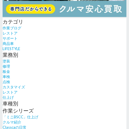
カテゴリ
作業ブログ
レストア
サポート
商品車
LIFESTYLE
業務別
塗装
修理
板金
車検
点検
カスタマイズ
レストア
仕上げ
車種別
作業シリーズ
「ミニBSCC」仕上げ
クルマ紹介
Classcaの日常