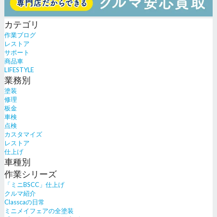
カテゴリ
作業ブログ
レストア
サポート
商品車
LIFESTYLE
業務別
塗装
修理
板金
車検
点検
カスタマイズ
レストア
仕上げ
車種別
作業シリーズ
「ミニBSCC」仕上げ
クルマ紹介
Classcaの日常
ミニメイフェアの全塗装