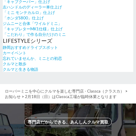
「キャブクーパー」仕上げ
左ハンドルのディーラー車仕上げ
「ミニ モンテカルロ」仕上げ
「ホンダS800」仕上げ
ジムニーと合体「ワイルドミニ」
「キャブレターMK1仕様」仕上げ
「こだわり」で作る自分だけのミニ
LIFESTYLEシリーズ
静岡おすすめドライブスポット
カーイベント
忘れていませんか、ミニとの初恋
クルマと散歩
クルマと生きる物語
ローバーミニを中心にクルマを楽しむ専門店 - Classca（クラスカ）
>
お知らせ
>
2月18日（日）はClassca工場が臨時休業となります
専門店だからできる、あんしんクルマ買取