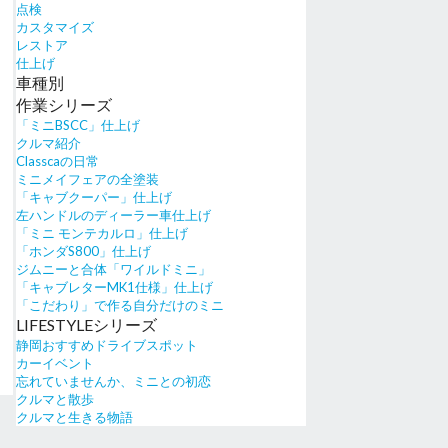
点検
カスタマイズ
レストア
仕上げ
車種別
作業シリーズ
「ミニBSCC」仕上げ
クルマ紹介
Classcaの日常
ミニメイフェアの全塗装
「キャブクーパー」仕上げ
左ハンドルのディーラー車仕上げ
「ミニ モンテカルロ」仕上げ
「ホンダS800」仕上げ
ジムニーと合体「ワイルドミニ」
「キャブレターMK1仕様」仕上げ
「こだわり」で作る自分だけのミニ
LIFESTYLEシリーズ
静岡おすすめドライブスポット
カーイベント
忘れていませんか、ミニとの初恋
クルマと散歩
クルマと生きる物語