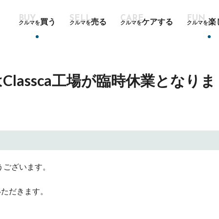
買う
売る
ケアする
楽
クルマを
クルマを
クルマを
クルマを
Classca工場が臨時休業となりま
とうございます。
いただきます。