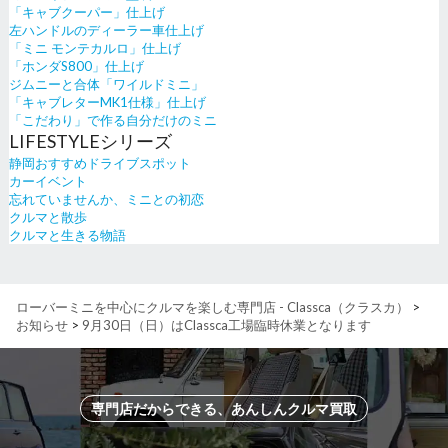
「キャブクーパー」仕上げ
左ハンドルのディーラー車仕上げ
「ミニ モンテカルロ」仕上げ
「ホンダS800」仕上げ
ジムニーと合体「ワイルドミニ」
「キャブレターMK1仕様」仕上げ
「こだわり」で作る自分だけのミニ
LIFESTYLEシリーズ
静岡おすすめドライブスポット
カーイベント
忘れていませんか、ミニとの初恋
クルマと散歩
クルマと生きる物語
ローバーミニを中心にクルマを楽しむ専門店 - Classca（クラスカ）
>
お知らせ
>
9月30日（日）はClassca工場臨時休業となります
専門店だからできる、あんしんクルマ買取