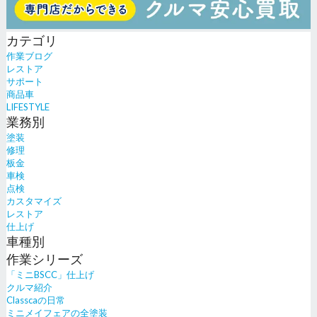
カテゴリ
作業ブログ
レストア
サポート
商品車
LIFESTYLE
業務別
塗装
修理
板金
車検
点検
カスタマイズ
レストア
仕上げ
車種別
作業シリーズ
「ミニBSCC」仕上げ
クルマ紹介
Classcaの日常
ミニメイフェアの全塗装