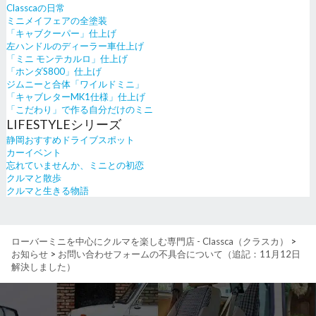
Classcaの日常
ミニメイフェアの全塗装
「キャブクーパー」仕上げ
左ハンドルのディーラー車仕上げ
「ミニ モンテカルロ」仕上げ
「ホンダS800」仕上げ
ジムニーと合体「ワイルドミニ」
「キャブレターMK1仕様」仕上げ
「こだわり」で作る自分だけのミニ
LIFESTYLEシリーズ
静岡おすすめドライブスポット
カーイベント
忘れていませんか、ミニとの初恋
クルマと散歩
クルマと生きる物語
ローバーミニを中心にクルマを楽しむ専門店 - Classca（クラスカ）
>
お知らせ
>
お問い合わせフォームの不具合について（追記：11月12日
解決しました）