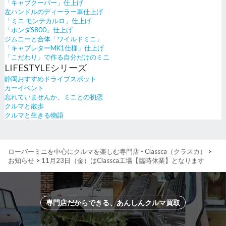
「キャブクーパー」仕上げ
左ハンドルのディーラー車仕上げ
「ミニ モンテカルロ」仕上げ
「ホンダS800」仕上げ
ジムニーと合体「ワイルドミニ」
「キャブレターMK1仕様」仕上げ
「こだわり」で作る自分だけのミニ
LIFESTYLEシリーズ
静岡おすすめドライブスポット
カーイベント
忘れていませんか、ミニとの初恋
クルマと散歩
クルマと生きる物語
ローバーミニを中心にクルマを楽しむ専門店 - Classca（クラスカ）
>
お知らせ
>
11月23日（金）はClassca工場【臨時休業】となります
専門店だからできる、あんしんクルマ買取