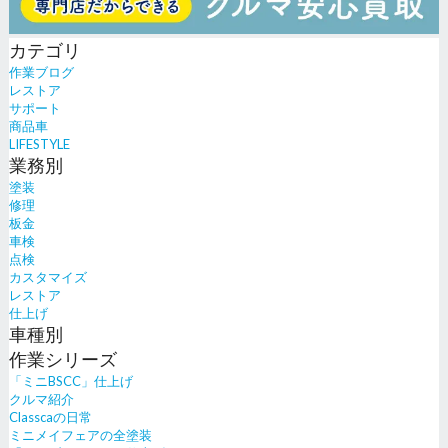
カテゴリ
作業ブログ
レストア
サポート
商品車
LIFESTYLE
業務別
塗装
修理
板金
車検
点検
カスタマイズ
レストア
仕上げ
車種別
作業シリーズ
「ミニBSCC」仕上げ
クルマ紹介
Classcaの日常
ミニメイフェアの全塗装