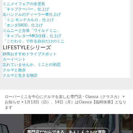
ミニメイフェアの全塗装
「キャブクーパー」仕上げ
左ハンドルのディーラー車仕上げ
「ミニ モンテカルロ」仕上げ
「ホンダS800」仕上げ
ジムニーと合体「ワイルドミニ」
「キャブレターMK1仕様」仕上げ
「こだわり」で作る自分だけのミニ
LIFESTYLEシリーズ
静岡おすすめドライブスポット
カーイベント
忘れていませんか、ミニとの初恋
クルマと散歩
クルマと生きる物語
ローバーミニを中心にクルマを楽しむ専門店 - Classca（クラスカ）
>
お知らせ
>
1月13日（日）、14日（月）はClassca【臨時休業】となり
ます
専門店だからできる、あんしんクルマ買取