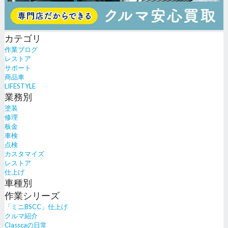
カテゴリ
作業ブログ
レストア
サポート
商品車
LIFESTYLE
業務別
塗装
修理
板金
車検
点検
カスタマイズ
レストア
仕上げ
車種別
作業シリーズ
「ミニBSCC」仕上げ
クルマ紹介
Classcaの日常