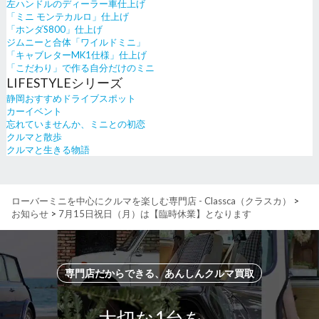
左ハンドルのディーラー車仕上げ
「ミニ モンテカルロ」仕上げ
「ホンダS800」仕上げ
ジムニーと合体「ワイルドミニ」
「キャブレターMK1仕様」仕上げ
「こだわり」で作る自分だけのミニ
LIFESTYLEシリーズ
静岡おすすめドライブスポット
カーイベント
忘れていませんか、ミニとの初恋
クルマと散歩
クルマと生きる物語
ローバーミニを中心にクルマを楽しむ専門店 - Classca（クラスカ）
>
お知らせ
>
7月15日祝日（月）は【臨時休業】となります
専門店だからできる、あんしんクルマ買取
大切な1台を、