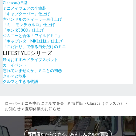
Classcaの日常
ミニメイフェアの全塗装
「キャブクーパー」仕上げ
左ハンドルのディーラー車仕上げ
「ミニ モンテカルロ」仕上げ
「ホンダS800」仕上げ
ジムニーと合体「ワイルドミニ」
「キャブレターMK1仕様」仕上げ
「こだわり」で作る自分だけのミニ
LIFESTYLEシリーズ
静岡おすすめドライブスポット
カーイベント
忘れていませんか、ミニとの初恋
クルマと散歩
クルマと生きる物語
ローバーミニを中心にクルマを楽しむ専門店 - Classca（クラスカ）
>
お知らせ
>
夏季休業のお知らせ
専門店だからできる、あんしんクルマ買取