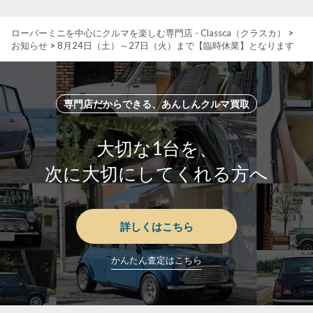
ローバーミニを中心にクルマを楽しむ専門店 - Classca（クラスカ）
>
お知らせ
>
8月24日（土）～27日（火）まで【臨時休業】となります
専門店だからできる、あんしんクルマ買取
大切な1台を、
次に大切にしてくれる方へ
詳しくはこちら
かんたん査定はこちら