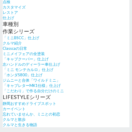
点検
カスタマイズ
レストア
仕上げ
車種別
作業シリーズ
「ミニBSCC」仕上げ
クルマ紹介
Classcaの日常
ミニメイフェアの全塗装
「キャブクーパー」仕上げ
左ハンドルのディーラー車仕上げ
「ミニ モンテカルロ」仕上げ
「ホンダS800」仕上げ
ジムニーと合体「ワイルドミニ」
「キャブレターMK1仕様」仕上げ
「こだわり」で作る自分だけのミニ
LIFESTYLEシリーズ
静岡おすすめドライブスポット
カーイベント
忘れていませんか、ミニとの初恋
クルマと散歩
クルマと生きる物語