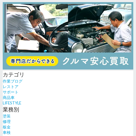
カテゴリ
作業ブログ
レストア
サポート
商品車
LIFESTYLE
業務別
塗装
修理
板金
車検