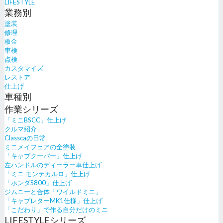
LIFESTYLE
業務別
塗装
修理
板金
車検
点検
カスタマイズ
レストア
仕上げ
車種別
作業シリーズ
「ミニBSCC」仕上げ
クルマ紹介
Classcaの日常
ミニメイフェアの全塗装
「キャブクーパー」仕上げ
左ハンドルのディーラー車仕上げ
「ミニ モンテカルロ」仕上げ
「ホンダS800」仕上げ
ジムニーと合体「ワイルドミニ」
「キャブレターMK1仕様」仕上げ
「こだわり」で作る自分だけのミニ
LIFESTYLEシリーズ