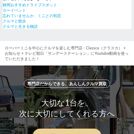
静岡おすすめドライブスポット
カーイベント
忘れていませんか、ミニとの初恋
クルマと散歩
クルマと生きる物語
ローバーミニを中心にクルマを楽しむ専門店 - Classca（クラスカ）
>
お知らせ
>
テレビ朝日「サンデーステーション」にYoutube動画を使っ
ていただきました！
専門店だからできる、あんしんクルマ買取
大切な1台を、
次に大切にしてくれる方へ