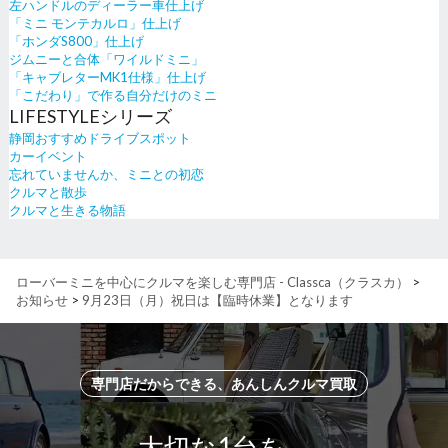
左ハンドルのディーラー車仕上げ
「ミニ モンテカルロ」仕上げ
「ホンダS800」仕上げ
ジムニーと合体「ワイルドミニ」
「キャブレターMK1仕様」仕上げ
「こだわり」で作る自分だけのミニ
LIFESTYLEシリーズ
静岡おすすめドライブスポット
カーイベント
忘れていませんか、ミニとの初恋
クルマと散歩
クルマと生きる物語
ローバーミニを中心にクルマを楽しむ専門店 - Classca（クラスカ）
>
お知らせ
>
9月23日（月）祝日は【臨時休業】となります
専門店だからできる、あんしんクルマ買取
大切な1台を、