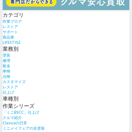
カテゴリ
作業ブログ
レストア
サポート
商品車
LIFESTYLE
業務別
塗装
修理
板金
車検
点検
カスタマイズ
レストア
仕上げ
車種別
作業シリーズ
「ミニBSCC」仕上げ
クルマ紹介
Classcaの日常
ミニメイフェアの全塗装