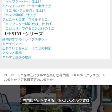
「キャブクーパー」仕上げ
左ハンドルのディーラー車仕上げ
「ミニ モンテカルロ」仕上げ
「ホンダS800」仕上げ
ジムニーと合体「ワイルドミニ」
「キャブレターMK1仕様」仕上げ
「こだわり」で作る自分だけのミニ
LIFESTYLEシリーズ
静岡おすすめドライブスポット
カーイベント
忘れていませんか、ミニとの初恋
クルマと散歩
クルマと生きる物語
ローバーミニを中心にクルマを楽しむ専門店 - Classca（クラスカ）
>
お知らせ
>
定休日変更のお知らせ
専門店だからできる、あんしんクルマ買取