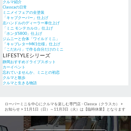
クルマ紹介
Classcaの日常
ミニメイフェアの全塗装
「キャブクーパー」仕上げ
左ハンドルのディーラー車仕上げ
「ミニ モンテカルロ」仕上げ
「ホンダS800」仕上げ
ジムニーと合体「ワイルドミニ」
「キャブレターMK1仕様」仕上げ
「こだわり」で作る自分だけのミニ
LIFESTYLEシリーズ
静岡おすすめドライブスポット
カーイベント
忘れていませんか、ミニとの初恋
クルマと散歩
クルマと生きる物語
ローバーミニを中心にクルマを楽しむ専門店 - Classca（クラスカ）
>
お知らせ
>
11月1日（日）～11月3日（火）は【臨時休業】となります