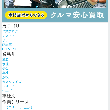
カテゴリ
作業ブログ
レストア
サポート
商品車
LIFESTYLE
業務別
塗装
修理
板金
車検
点検
カスタマイズ
レストア
仕上げ
車種別
作業シリーズ
「ミニBSCC」仕上げ