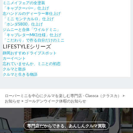
ミニメイフェアの全塗装
「キャブクーパー」仕上げ
左ハンドルのディーラー車仕上げ
「ミニ モンテカルロ」仕上げ
「ホンダS800」仕上げ
ジムニーと合体「ワイルドミニ」
「キャブレターMK1仕様」仕上げ
「こだわり」で作る自分だけのミニ
LIFESTYLEシリーズ
静岡おすすめドライブスポット
カーイベント
忘れていませんか、ミニとの初恋
クルマと散歩
クルマと生きる物語
ローバーミニを中心にクルマを楽しむ専門店 - Classca（クラスカ）
>
お知らせ
>
ゴールデンウイーク休暇のお知らせ
専門店だからできる、あんしんクルマ買取