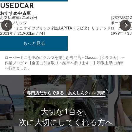
USEDCAR
おすすめ中古車
お支払総額
521.6
万円
お支払総額
2
ナイツブリッジ
ボーイズレ
ローバーミニ ナイツブリッジ 雑誌LAPITA（ラピタ）リミテッド
ローバーミニ
2001年
/
21,900km
/
MT
1999年
/
13
もっと見る
ローバーミニを中心にクルマを楽しむ専門店 - Classca（クラスカ）
>
作業ブログ
>
【全国に引き取り・納車へ参ります！】和歌山県に納車
へ行きました。
専門店だからできる、あんしんクルマ買取
大切な1台を、
次に大切にしてくれる方へ