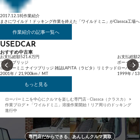
2017.12.18
|
作業紹介
まさにワイルド！ドッキング作業を終えた「ワイルドミニ」がClassca工場へ
作業紹介
の記事一覧へ
USEDCAR
おすすめ中古車
お支払総額
521.6
万円
お支払総額
2
ナイツブリッジ
ボーイズレ
ローバーミニ ナイツブリッジ 雑誌LAPITA（ラピタ）リミテッド
ローバーミニ
2001年
/
21,900km
/
MT
1999年
/
13
もっと見る
ローバーミニを中心にクルマを楽しむ専門店 - Classca（クラスカ）
>
作業ブログ
>
「ワイルドミニ」溶接作業開始！リア周りのドッキング
進行中
専門店だからできる、あんしんクルマ買取