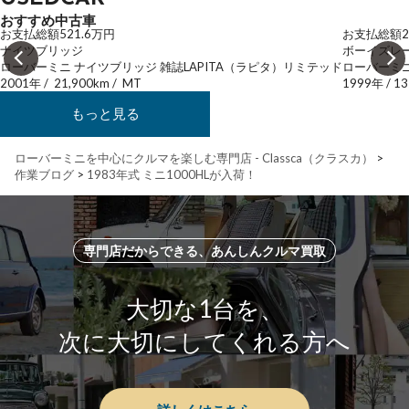
おすすめ中古車
お支払総額
521.6
万円
お支払総額
2
ナイツブリッジ
ボーイズレ
ローバーミニ ナイツブリッジ 雑誌LAPITA（ラピタ）リミテッド
ローバーミニ
2001年
/
21,900km
/
MT
1999年
/
13
もっと見る
ローバーミニを中心にクルマを楽しむ専門店 - Classca（クラスカ）
>
作業ブログ
>
1983年式 ミニ1000HLが入荷！
専門店だからできる、あんしんクルマ買取
大切な1台を、
次に大切にしてくれる方へ