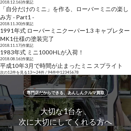
2018.12.16
|
作業記
「自分だけのミニ」を作る、ローバーミニの楽し
み方 - Part1 -
2018.11.30
|
作業記
1991年式 ローバーミニクーパー1.3 キャブレター
MK1仕様の塗装完了
2018.11.17
|
作業記
1983年式 ミニ1000HLが入荷！
2018.08.16
|
作業記
平成10年3月で時間が止まったミニ スプライト
次の12件を見る
13
〜
24
件 /
94
件中
1
2
3
4
5
6
7
8
専門店だからできる、あんしんクルマ買取
大切な1台を、
次に大切にしてくれる方へ