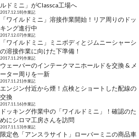
ルドミニ」がClassca工場へ
2017.12.18
|
作業記
「ワイルドミニ」溶接作業開始！リア周りのドッ
キング進行中
2017.12.07
|
作業記
「ワイルドミニ」ミニボディとジムニーシャーシ
の溶接作業に向けた下準備！
2017.11.29
|
作業記
ウェーバーのインテークマニホールドを交換 & メ
ーター周りを一新
2017.11.21
|
作業記
エンジン付近から煙！点検とショートした配線の
交換
2017.11.16
|
作業記
ドッキング作業中の「ワイルドミニ」！確認のた
めにシロマ工房さんを訪問
2017.11.13
|
作業記
限定色「アンスラサイト」ローバーミニの商品車