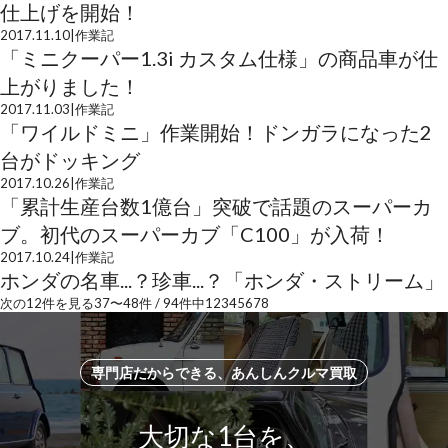
仕上げを開始！
2017.11.10
|
作業記
「ミニクーパー1.3i カスタム仕様」の商品車が仕
上がりました！
2017.11.03
|
作業記
「ワイルドミニ」作業開始！ドンガラになった2
台がドッキング
2017.10.26
|
作業記
「累計生産台数1億台」突破で話題のスーパーカ
ブ。初代のスーパーカブ「C100」が入荷！
2017.10.24
|
作業記
ホンダの名車...？珍車...？「ホンダ・ストリーム」
次の12件を見る
37
〜
48
件 /
94
件中
1
2
3
4
5
6
7
8
専門店だからできる、あんしんクルマ買取
大切な1台を、