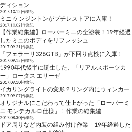
ディション
2017.10.12
|
作業記
ミニ ケンジントンがプチレストアに入庫！
2017.10.02
|
作業記
【作業総集編】ローバーミニの全塗装！19年経過
したミニのボディをリフレッシュ
2017.09.21
|
作業記
「フェラーリ328GTB」が下回り点検に入庫！
2017.09.15
|
作業記
1990年代後半に誕生した、「リアルスポーツカ
ー」ロータス エリーゼ
2017.09.10
|
作業記
イカリングライトの変形？リング内にウィンカー
2017.09.07
|
作業記
オリジナルにこだわって仕上がった「ローバーミ
ニ モンテカルロ仕様」！作業の総集編
2017.08.30
|
作業記
ドア周りなど内装の組み付け作業「19年経過した