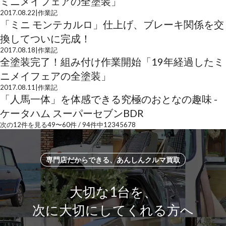
ミニメイフェアの全塗装」
2017.08.22
|
作業記
「ミニ モンテカルロ」仕上げ、ブレーキ関係を交
換してついに完成！
2017.08.18
|
作業記
全塗装完了！組み付け作業開始「19年経過したミ
ニメイフェアの全塗装」
2017.08.11
|
作業記
「人馬一体」を体感できる究極のおとなの趣味 -
ケータハム スーパーセブンBDR
次の12件を見る
49
〜
60
件 /
94
件中
1
2
3
4
5
6
7
8
専門店だからできる、あんしんクルマ買取
大切な1台を、
次に大切にしてくれる方へ