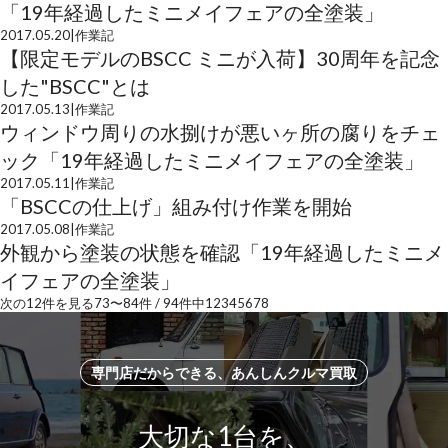
「19年経過したミニメイフェアの全塗装」
2017.05.20
|
作業記
【限定モデルのBSCC ミニが入荷】30周年を記念
した"BSCC"とは
2017.05.13
|
作業記
ウィンドウ周りの水捌けが悪いヶ所の腐りをチェ
ック「19年経過したミニメイフェアの全塗装」
2017.05.11
|
作業記
「BSCCの仕上げ」組み付け作業を開始
2017.05.08
|
作業記
外観から塗装の状態を確認「19年経過したミニメ
イフェアの全塗装」
次の12件を見る
73
〜
84
件 /
94
件中
1
2
3
4
5
6
7
8
専門店だからできる、あんしんクルマ買取
大切な1台を、