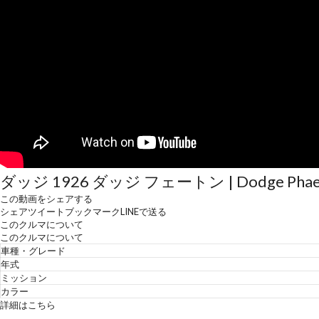
ダッジ 1926 ダッジ フェートン | Dodge Phaet
この動画をシェアする
シェア
ツイート
ブックマーク
LINEで送る
このクルマについて
このクルマについて
車種・グレード
年式
ミッション
カラー
詳細はこちら