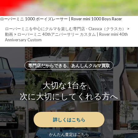
ローバーミニ 1000 ボーイズレーサー | Rover mini 1000 Boys Racer
ローバーミニを中心にクルマを楽しむ専門店 - Classca（クラスカ）
>
動画
>
ローバーミニ 40thアニバーサリー カスタム | Rover mini 40th
Anniversary Custom
専門店だからできる、あんしんクルマ買取
大切な1台を、
次に大切にしてくれる方へ
詳しくはこちら
かんたん査定はこちら