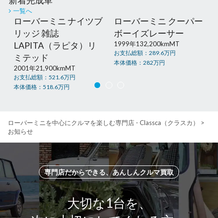
新着完成車
一覧へ
ローバーミニ ナイツブ
ローバーミニ クーパー
リッジ 雑誌
ボーイズレーサー
LAPITA（ラピタ）リ
1999年
132,200km
MT
お支払総額：
289.6
万円
ミテッド
本体価格：
282
万円
2001年
21,900km
MT
お支払総額：
521.6
万円
本体価格：
518.6
万円
ローバーミニを中心にクルマを楽しむ専門店 - Classca（クラスカ）
>
お知らせ
専門店だからできる、あんしんクルマ買取
大切な1台を、