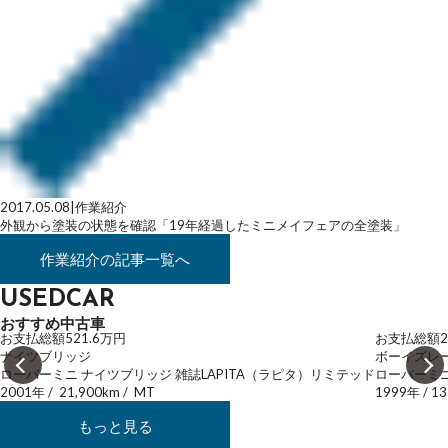
2017.05.08
|
作業紹介
外観から塗装の状態を確認「19年経過したミニメイフェアの全塗装」
作業紹介
の記事一覧へ
USEDCAR
おすすめ中古車
お支払総額
521.6
万円
お支払総額
2
ナイツブリッジ
ボーイズレ
ローバーミニ ナイツブリッジ 雑誌LAPITA（ラピタ）リミテッド
ローバーミニ
2001年
/
21,900km
/
MT
1999年
/
13
もっと見る