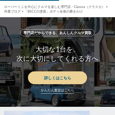
ローバーミニを中心にクルマを楽しむ専門店 - Classca（クラスカ）
>
作業ブログ
>
「BSCCの塗装」ボディ全体の磨きかけ
専門店だからできる、あんしんクルマ買取
大切な1台を、
次に大切にしてくれる方へ
詳しくはこちら
かんたん査定はこちら