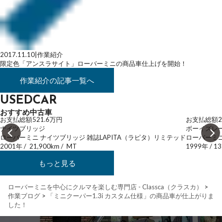
2017.11.10
|
作業紹介
限定色「アンスラサイト」ローバーミニの商品車仕上げを開始！
作業紹介
の記事一覧へ
USEDCAR
おすすめ中古車
お支払総額
521.6
万円
お支払総額
2
ナイツブリッジ
ボーイズレ
ローバーミニ ナイツブリッジ 雑誌LAPITA（ラピタ）リミテッド
ローバーミニ
2001年
/
21,900km
/
MT
1999年
/
13
もっと見る
ローバーミニを中心にクルマを楽しむ専門店 - Classca（クラスカ）
>
作業ブログ
>
「ミニクーパー1.3i カスタム仕様」の商品車が仕上がりま
した！