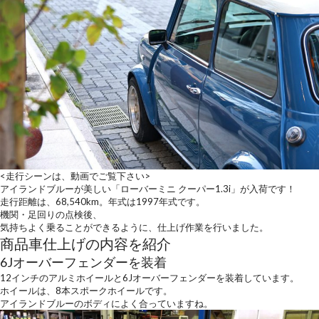
<走行シーンは、動画でご覧下さい>
アイランドブルーが美しい「ローバーミニ クーパー1.3i」が入荷です！
走行距離は、68,540km。年式は1997年式です。
機関・足回りの点検後、
気持ちよく乗ることができるように、仕上げ作業を行いました。
商品車仕上げの内容を紹介
6Jオーバーフェンダーを装着
12インチのアルミホイールと6Jオーバーフェンダーを装着しています。
ホイールは、8本スポークホイールです。
アイランドブルーのボディによく合っていますね。