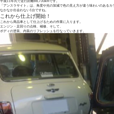
平成11年式で走行距離88,730kmです。
「アンスラサイト」は、角度や光の加減で色の見え方が違う味わいのあるカ
なかなか出会わない1台ですね。
これから仕上げ開始！
これから商品車として仕上げるための作業に入ります。
エンジン・足回りの点検、補修、そして、
ボディの塗装、内装のリフレッシュを行なっていきます。