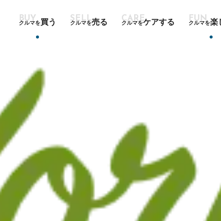
買う
売る
ケアする
楽
クルマを
クルマを
クルマを
クルマを