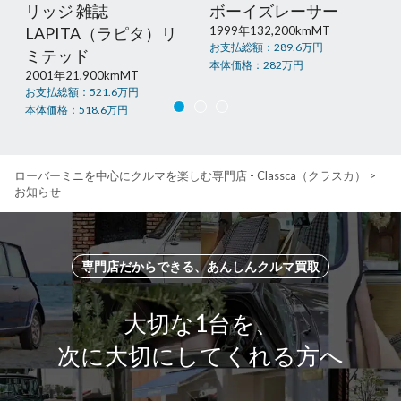
リッジ 雑誌
ボーイズレーサー
LAPITA（ラピタ）リ
1999年
132,200km
MT
お支払総額：
289.6
万円
ミテッド
本体価格：
282
万円
2001年
21,900km
MT
お支払総額：
521.6
万円
本体価格：
518.6
万円
ローバーミニを中心にクルマを楽しむ専門店 - Classca（クラスカ）
>
お知らせ
専門店だからできる、あんしんクルマ買取
大切な1台を、
次に大切にしてくれる方へ