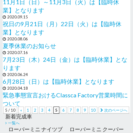
11月1日（日）～11月3日（火）は【臨時休
業】となります
2020.09.15
祝日の9月21日（月）22日（火）は【臨時休
業】となります
2020.08.06
夏季休業のお知らせ
2020.07.16
7月23日（木）24日（金）は【臨時休業】とな
ります
2020.06.24
6月28日（日）は【臨時休業】となります
2020.04.18
緊急事態宣言おけるClassca Factory営業時間に
ついて
5
/
10
«
1
2
3
4
5
6
7
8
9
10
次のページへ
新着完成車
一覧へ
ローバーミニ ナイツブ
ローバーミニ クーパー