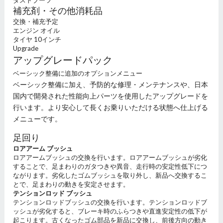
ダストブーツ
補充剤・その他消耗品
交換・補充予定
エンジン オイル
タイヤ 10インチ
Upgrade
アップグレードパック
ベーシック整備に追加のオプションメニュー
ベーシック整備に加え、予防的な修理・メンテナンスや、日本
国内で開発された性能向上パーツを使用したアップグレードを
行います。より安心して長くお乗りいただける状態へ仕上げる
メニューです。
足回り
ロアアーム ブッシュ
ロアアームブッシュの交換を行います。ロアアームブッシュが劣化
することで、足まわりのガタつきや異音、走行時の安定性低下につ
ながります。劣化したゴムブッシュを取り外し、新品へ交換するこ
とで、足まわりの動きを安定させます。
テンションロッド ブッシュ
テンションロッドブッシュの交換を行います。テンションロッドブ
ッシュが劣化すると、ブレーキ時のふらつきや直進安定性の低下が
起こります。古くなったゴム部品を新品に交換し、前後方向の動き