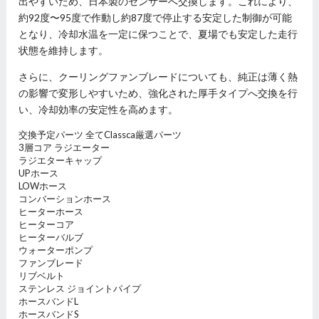
出やすいため、日本製のセンサーへ交換します。これにより、
約92度〜95度で作動し約87度で停止する安定した制御が可能
となり、冷却水温を一定に保つことで、夏場でも安定した走行
状態を維持します。
さらに、クーリングファンブレードについても、純正は薄く熱
の影響で変形しやすいため、強化された厚手タイプへ交換を行
い、冷却効率の安定性を高めます。
交換予定パーツ
全てClassca厳選パーツ
3層コア ラジエーター
ラジエターキャップ
UPホース
LOWホース
コンバーションホース
ヒーターホース
ヒーターコア
ヒーターバルブ
ウォーターポンプ
ファンブレード
リブベルト
ステンレス ジョイントパイプ
ホースバンドL
ホースバンドS