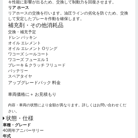
キ性能に影響が出るため、交換して制動力を回復させます。
リア ホース
リアホースの交換を行います。油圧ラインの劣化を防ぐため、交換
して安定したブレーキ作動を確保します。
補充剤・その他消耗品
交換・補充予定
ドレン パッキン
オイル エレメント
オイル エレメント Oリング
ワコーズ シールコート
ワコーズ フューエル 1
ブレーキ & クラッチ フリュード
バッテリー
スペアタイヤ
アップグレードパック 料金
車両価格に＋ お見積もり
内容・車両の状態により金額が異なります。詳しくはお問い合わせくだ
さい。
状態・仕様
車種・グレード
40周年アニバーサリー
年式