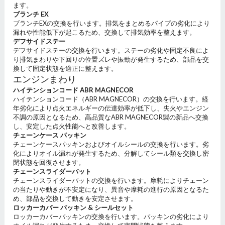
ます。
ブランチ EX
ブランチEXの交換を行います。排気をまとめるパイプの劣化により
漏れや性能低下が起こるため、交換して排気効率を整えます。
デフサイドステー
デフサイドステーの交換を行います。ステーの劣化や固定不良によ
り排気まわりや下回りの位置ズレや振動が発生するため、部品を交
換して固定状態を適正に整えます。
エンジンまわり
ハイテンションコード ABR MAGNECOR
ハイテンションコード（ABR MAGNECOR）の交換を行います。経
年劣化により点火エネルギーの伝達効率が低下し、失火やエンジン
不調の原因となるため、高品質なABR MAGNECOR製の新品へ交換
し、安定した点火性能へと改善します。
チェーンケース パッキン
チェーンケースパッキンおよびオイルシールの交換を行います。劣
化によりオイル漏れが発生するため、分解してシール類を交換し密
閉状態を回復させます。
チェーンスライダーパット
チェーンスライダーパットの交換を行います。摩耗によりチェーン
の当たりや動きが不安定になり、異音や摩耗の進行の原因となるた
め、部品を交換して動きを安定させます。
ロッカーカバー パッキン & シールセット
ロッカーカバーパッキンの交換を行います。パッキンの劣化により