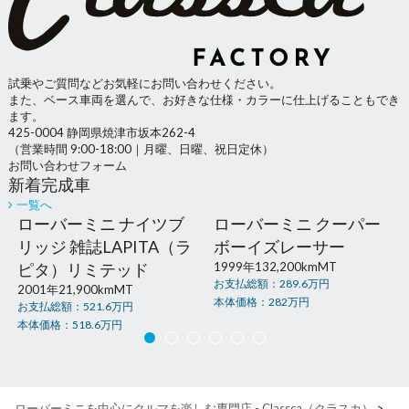
試乗やご質問などお気軽にお問い合わせください。
また、ベース車両を選んで、お好きな仕様・カラーに仕上げることもでき
ます。
425-0004 静岡県焼津市坂本262-4
（営業時間 9:00-18:00｜月曜、日曜、祝日定休）
お問い合わせフォーム
新着完成車
一覧へ
ローバーミニ ナイツブ
ローバーミニ クーパー
リッジ 雑誌LAPITA（ラ
ボーイズレーサー
ピタ）リミテッド
1999年
132,200km
MT
お支払総額：
289.6
万円
2001年
21,900km
MT
本体価格：
282
万円
お支払総額：
521.6
万円
本体価格：
518.6
万円
ローバーミニを中心にクルマを楽しむ専門店 - Classca（クラスカ）
>