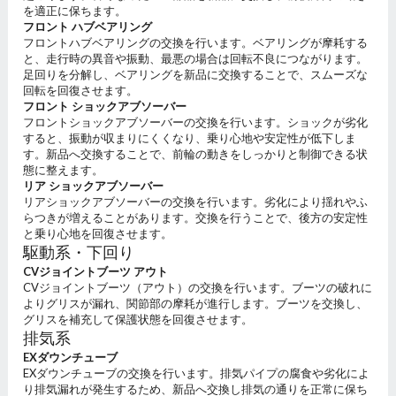
を適正に保ちます。
フロント ハブベアリング
フロントハブベアリングの交換を行います。ベアリングが摩耗する
と、走行時の異音や振動、最悪の場合は回転不良につながります。
足回りを分解し、ベアリングを新品に交換することで、スムーズな
回転を回復させます。
フロント ショックアブソーバー
フロントショックアブソーバーの交換を行います。ショックが劣化
すると、振動が収まりにくくなり、乗り心地や安定性が低下しま
す。新品へ交換することで、前輪の動きをしっかりと制御できる状
態に整えます。
リア ショックアブソーバー
リアショックアブソーバーの交換を行います。劣化により揺れやふ
らつきが増えることがあります。交換を行うことで、後方の安定性
と乗り心地を回復させます。
駆動系・下回り
CVジョイントブーツ アウト
CVジョイントブーツ（アウト）の交換を行います。ブーツの破れに
よりグリスが漏れ、関節部の摩耗が進行します。ブーツを交換し、
グリスを補充して保護状態を回復させます。
排気系
EXダウンチューブ
EXダウンチューブの交換を行います。排気パイプの腐食や劣化によ
り排気漏れが発生するため、新品へ交換し排気の通りを正常に保ち