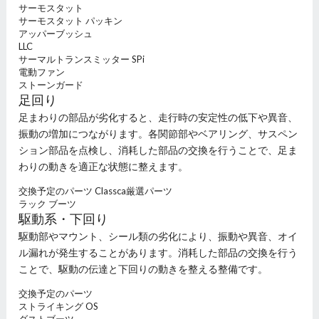
サーモスタット
サーモスタット パッキン
アッパーブッシュ
LLC
サーマルトランスミッター SPi
電動ファン
ストーンガード
足回り
足まわりの部品が劣化すると、走行時の安定性の低下や異音、
振動の増加につながります。各関節部やベアリング、サスペン
ション部品を点検し、消耗した部品の交換を行うことで、足ま
わりの動きを適正な状態に整えます。
交換予定のパーツ
Classca厳選パーツ
ラック ブーツ
駆動系・下回り
駆動部やマウント、シール類の劣化により、振動や異音、オイ
ル漏れが発生することがあります。消耗した部品の交換を行う
ことで、駆動の伝達と下回りの動きを整える整備です。
交換予定のパーツ
ストライキング OS