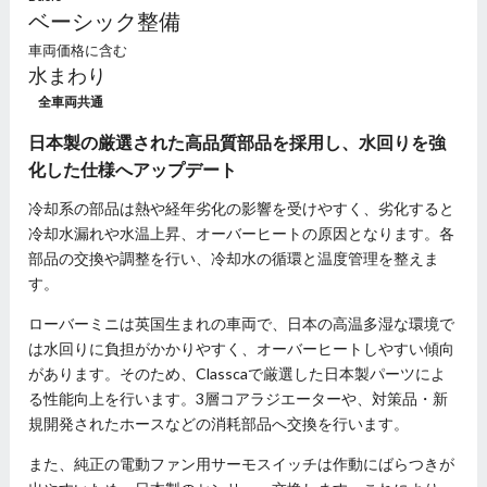
ベーシック整備
車両価格に含む
水まわり
全車両共通
日本製の厳選された高品質部品を採用し、水回りを強
化した仕様へアップデート
冷却系の部品は熱や経年劣化の影響を受けやすく、劣化すると
冷却水漏れや水温上昇、オーバーヒートの原因となります。各
部品の交換や調整を行い、冷却水の循環と温度管理を整えま
す。
ローバーミニは英国生まれの車両で、日本の高温多湿な環境で
は水回りに負担がかかりやすく、オーバーヒートしやすい傾向
があります。そのため、Classcaで厳選した日本製パーツによ
る性能向上を行います。3層コアラジエーターや、対策品・新
規開発されたホースなどの消耗部品へ交換を行います。
また、純正の電動ファン用サーモスイッチは作動にばらつきが