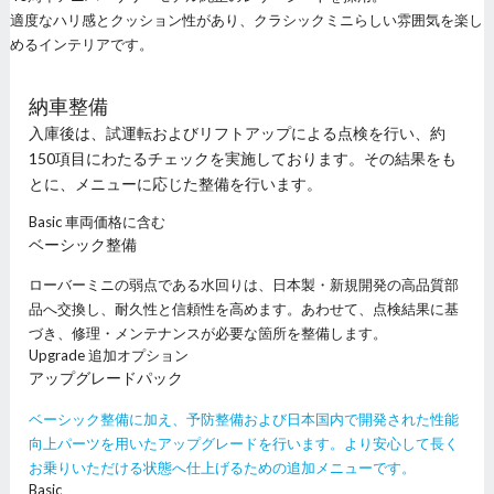
適度なハリ感とクッション性があり、クラシックミニらしい雰囲気を楽し
めるインテリアです。
納車整備
入庫後は、試運転およびリフトアップによる点検を行い、約
150項目にわたるチェックを実施しております。その結果をも
とに、メニューに応じた整備を行います。
Basic
車両価格に含む
ベーシック整備
ローバーミニの弱点である水回りは、日本製・新規開発の高品質部
品へ交換し、耐久性と信頼性を高めます。あわせて、点検結果に基
づき、修理・メンテナンスが必要な箇所を整備します。
Upgrade
追加オプション
アップグレードパック
ベーシック整備に加え、予防整備および日本国内で開発された性能
向上パーツを用いたアップグレードを行います。より安心して長く
お乗りいただける状態へ仕上げるための追加メニューです。
Basic