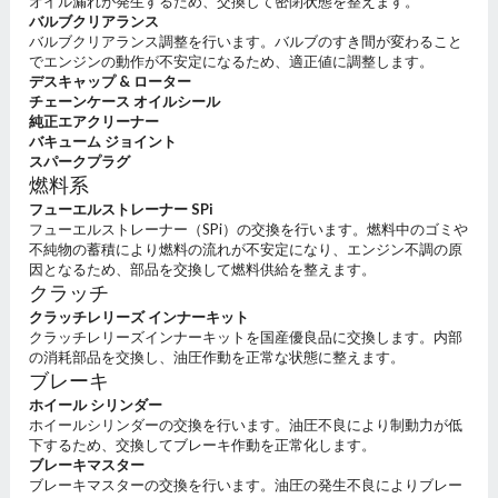
オイル漏れが発生するため、交換して密閉状態を整えます。
バルブクリアランス
バルブクリアランス調整を行います。バルブのすき間が変わること
でエンジンの動作が不安定になるため、適正値に調整します。
デスキャップ & ローター
チェーンケース オイルシール
純正エアクリーナー
バキューム ジョイント
スパークプラグ
燃料系
フューエルストレーナー SPi
フューエルストレーナー（SPi）の交換を行います。燃料中のゴミや
不純物の蓄積により燃料の流れが不安定になり、エンジン不調の原
因となるため、部品を交換して燃料供給を整えます。
クラッチ
クラッチレリーズ インナーキット
クラッチレリーズインナーキットを国産優良品に交換します。内部
の消耗部品を交換し、油圧作動を正常な状態に整えます。
ブレーキ
ホイール シリンダー
ホイールシリンダーの交換を行います。油圧不良により制動力が低
下するため、交換してブレーキ作動を正常化します。
ブレーキマスター
ブレーキマスターの交換を行います。油圧の発生不良によりブレー