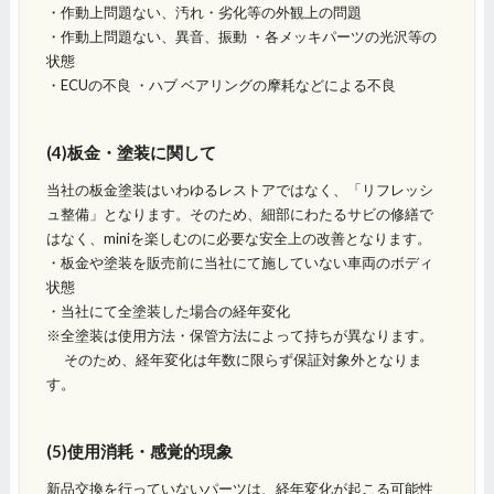
・作動上問題ない、汚れ・劣化等の外観上の問題
・作動上問題ない、異音、振動 ・各メッキパーツの光沢等の
状態
・ECUの不良 ・ハブ ベアリングの摩耗などによる不良
(4)板金・塗装に関して
当社の板金塗装はいわゆるレストアではなく、「リフレッシ
ュ整備」となります。そのため、細部にわたるサビの修繕で
はなく、miniを楽しむのに必要な安全上の改善となります。
・板金や塗装を販売前に当社にて施していない車両のボディ
状態
・当社にて全塗装した場合の経年変化
※全塗装は使用方法・保管方法によって持ちが異なります。
そのため、経年変化は年数に限らず保証対象外となりま
す。
(5)使用消耗・感覚的現象
新品交換を行っていないパーツは、経年変化が起こる可能性