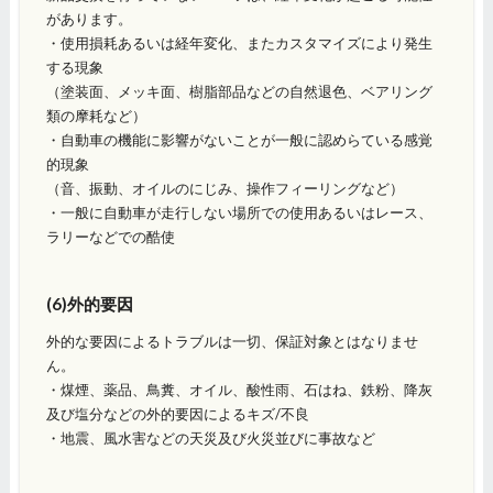
があります。
・使用損耗あるいは経年変化、またカスタマイズにより発生
する現象
（塗装面、メッキ面、樹脂部品などの自然退色、ベアリング
類の摩耗など）
・自動車の機能に影響がないことが一般に認めらている感覚
的現象
（音、振動、オイルのにじみ、操作フィーリングなど）
・一般に自動車が走行しない場所での使用あるいはレース、
ラリーなどでの酷使
(6)外的要因
外的な要因によるトラブルは一切、保証対象とはなりませ
ん。
・煤煙、薬品、鳥糞、オイル、酸性雨、石はね、鉄粉、降灰
及び塩分などの外的要因によるキズ/不良
・地震、風水害などの天災及び火災並びに事故など