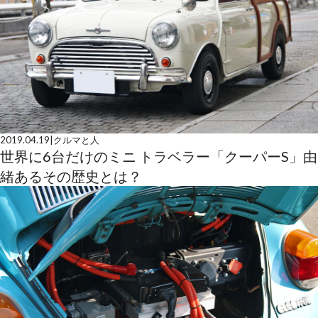
2019.04.19
|
クルマと人
世界に6台だけのミニ トラベラー「クーパーS」由
緒あるその歴史とは？