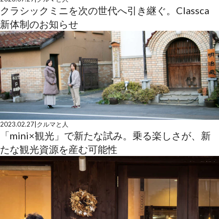
クラシックミニを次の世代へ引き継ぐ。Classca
新体制のお知らせ
2023.02.27
|
クルマと人
「mini×観光」で新たな試み。乗る楽しさが、新
たな観光資源を産む可能性