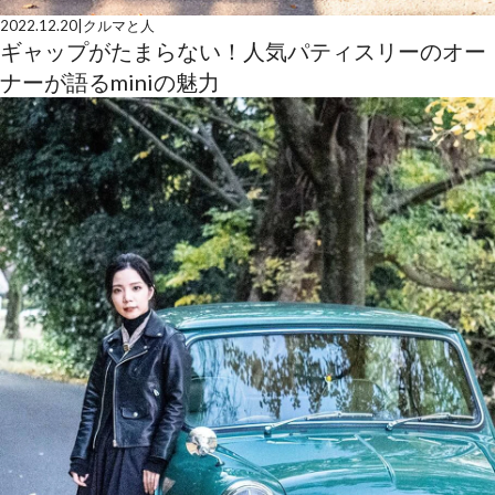
2022.12.20
|
クルマと人
ギャップがたまらない！人気パティスリーのオー
ナーが語るminiの魅力