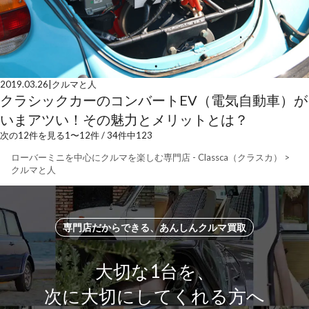
2019.03.26
|
クルマと人
クラシックカーのコンバートEV（電気自動車）が
いまアツい！その魅力とメリットとは？
次の12件を見る
1
〜
12
件 /
34
件中
1
2
3
ローバーミニを中心にクルマを楽しむ専門店 - Classca（クラスカ）
>
クルマと人
専門店だからできる、あんしんクルマ買取
大切な1台を、
次に大切にしてくれる方へ