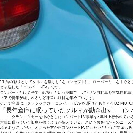
“生活の彩りとしてクルマを楽しむ” をコンセプトに、ローバーミニを中心と
と改造した「コンバートEV」
です。
コンバートとは英語で「転換」という意味で、ガソリン自動車を電気自動車へ
ィアで特集が組まれるなど非常に注目を集めています。
そこで今回は、クラシックカー コンバートEVの先駆けとも言える
OZ MOTO
「長年倉庫に眠っていたクルマが動き出す」コン
―― クラシックカーを中心としたコンバートEV事業を8年以上行われている
倉庫に眠っている旧車を捨てようか悩んでいる、というお客様からのニーズ
れるようにしたい、といった方からコンバートEVにしたいというご要望もあ
やはり、
クラシックカーは当時のテクノロジーで止まっているので、現行の