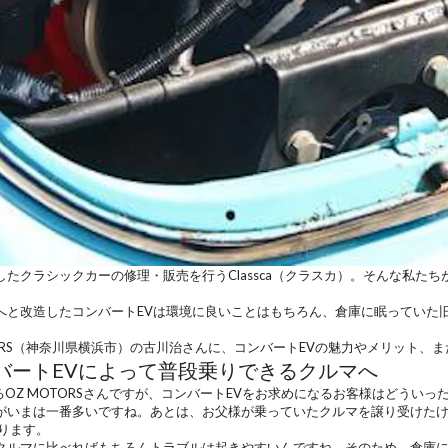
したクラシックカーの修理・販売を行うClassca（クラスカ）。そんな私た
と改造したコンバートEVは環境に良いことはもちろん、倉庫に眠っていた旧車
RS
（神奈川県横浜市）の古川治さんに、コンバートEVの魅力やメリット、ま
バートEVによって普段乗りできるクルマへ
OZ MOTORSさんですが、コンバートEVをお求めになるお客様はどういっ
がいまは一番多いですね。あとは、お父様が乗っていたクルマを譲り受けた
ります。
クルマに比べればもちろんトラブルは起きやすい
んですね。そのため、倉庫