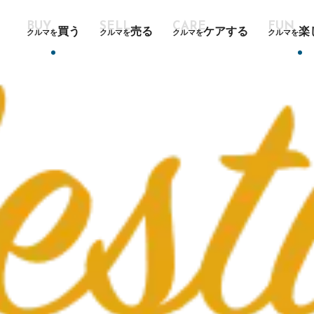
買う
売る
ケアする
楽
クルマを
クルマを
クルマを
クルマを