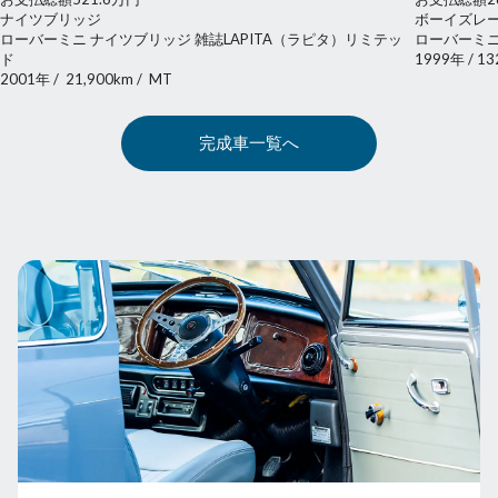
ナイツブリッジ
ボーイズレ
ローバーミニ ナイツブリッジ 雑誌LAPITA（ラピタ）リミテッ
ローバーミニ
ド
1999年
/
13
2001年
/
21,900km
/
MT
完成車一覧へ