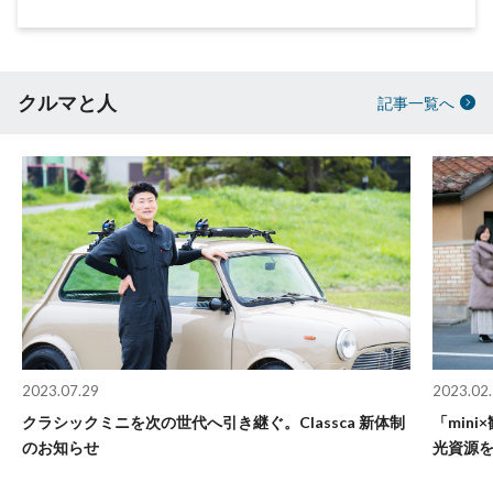
クルマと人
記事一覧へ
2023.07.29
2023.02
クラシックミニを次の世代へ引き継ぐ。Classca 新体制
「min
のお知らせ
光資源