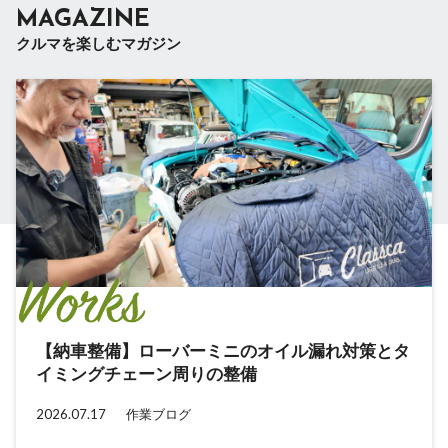
MAGAZINE
クルマを楽しむマガジン
【納車整備】ローバーミニのオイル漏れ対策とタ
【納車整備】ローバーミニのラジアスアームをオ
クラシックミニを次の世代へ引き継ぐ。Classca
「mini×観光」で新たな試み。乗る楽しさが、新
イミングチェーン周りの整備
ーバーホール
新体制のお知らせ
たな観光資源を産む可能性
2026.07.17
2026.07.03
2023.07.29
2023.02.27
作業ブログ
作業ブログ
クルマと人
クルマと人