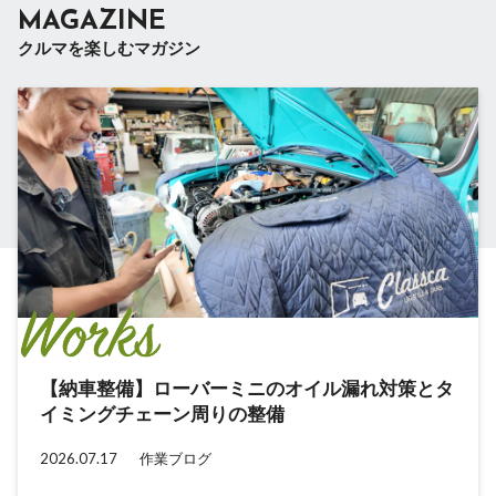
MAGAZINE
クルマを楽しむマガジン
【納車整備】ローバーミニのオイル漏れ対策とタ
【納車整備】ローバーミニのラジアスアームをオ
クラシックミニを次の世代へ引き継ぐ。Classca
「mini×観光」で新たな試み。乗る楽しさが、新
イミングチェーン周りの整備
ーバーホール
新体制のお知らせ
たな観光資源を産む可能性
2026.07.17
2026.07.03
2023.07.29
2023.02.27
作業ブログ
作業ブログ
クルマと人
クルマと人