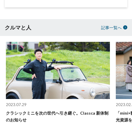
クルマと人
記事一覧へ
2023.07.29
2023.02
クラシックミニを次の世代へ引き継ぐ。Classca 新体制
「min
のお知らせ
光資源