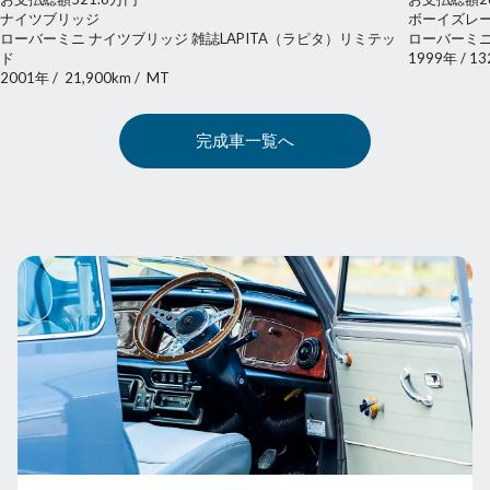
ナイツブリッジ
ボーイズレ
ローバーミニ ナイツブリッジ 雑誌LAPITA（ラピタ）リミテッ
ローバーミニ
ド
1999年
/
13
2001年
/
21,900km
/
MT
完成車一覧へ