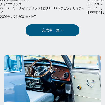
ナイツブリッジ
ボーイズレ
ローバーミニ ナイツブリッジ 雑誌LAPITA（ラピタ）リミテッ
ローバーミニ
ド
1999年
/
13
2001年
/
21,900km
/
MT
完成車一覧へ