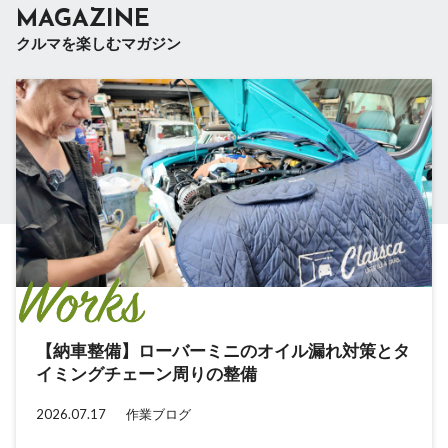
MAGAZINE
クルマを楽しむマガジン
【納車整備】ローバーミニのオイル漏れ対策とタ
【納車整備】ローバーミニのラジアスアームをオ
クラシックミニを次の世代へ引き継ぐ。Classca
「mini×観光」で新たな試み。乗る楽しさが、新
イミングチェーン周りの整備
ーバーホール
新体制のお知らせ
たな観光資源を産む可能性
2026.07.17
2026.07.03
2023.07.29
2023.02.27
作業ブログ
作業ブログ
クルマと人
クルマと人