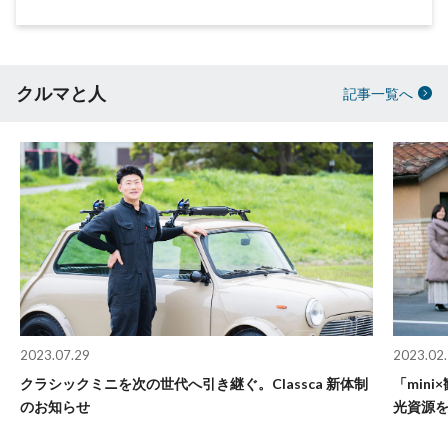
クルマと人
記事一覧へ
2023.07.29
2023.02
クラシックミニを次の世代へ引き継ぐ。Classca 新体制
「min
のお知らせ
光資源