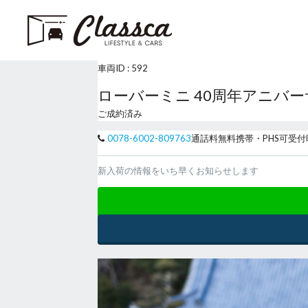
車両ID :
592
ローバーミニ 40周年アニバ
ご成約済み
0078-6002-809763
通話料無料
携帯・PHS可
受付
新入荷の情報をいち早くお知らせします