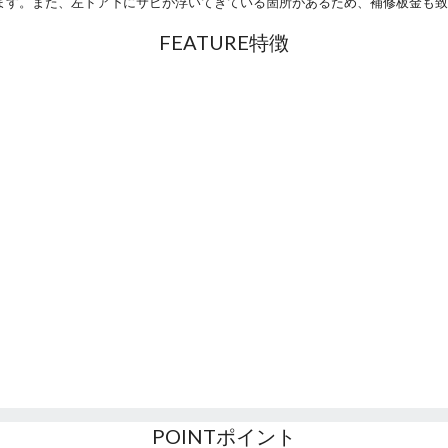
ます。また、左ドア下にサビが浮いてきている箇所があるため、補修板金も致
FEATURE
特徴
POINT
ポイント