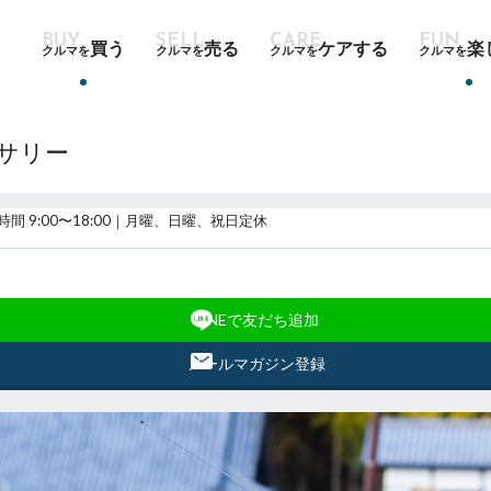
買う
売る
ケアする
楽
クルマを
クルマを
クルマを
クルマを
ーサリー
時間 9:00〜18:00｜月曜、日曜、祝日定休
LINEで友だち追加
メールマガジン登録