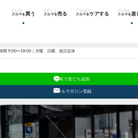
買う
売る
ケアする
楽
クルマを
クルマを
クルマを
クルマを
時間 9:00〜18:00｜月曜、日曜、祝日定休
LINEで友だち追加
メールマガジン登録