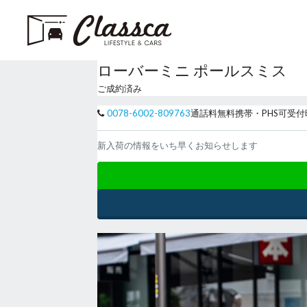
ローバーミニ ポールスミス
ご成約済み
0078-6002-809763
通話料無料
携帯・PHS可
受付
新入荷の情報をいち早くお知らせします