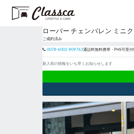
ローバー チェンバレン ミニク
ご成約済み
0078-6002-809763
通話料無料
携帯・PHS可
受付
新入荷の情報をいち早くお知らせします