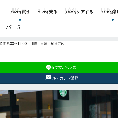
買う
売る
ケアする
楽
クルマを
クルマを
クルマを
クルマを
ーパーS
時間 9:00〜18:00｜月曜、日曜、祝日定休
LINEで友だち追加
メールマガジン登録