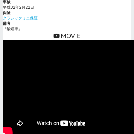
車検
平成32年2月22日
保証
クラシックミニ保証
備考
『禁煙車』
MOVIE