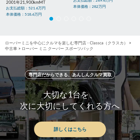
お支払総額：
289.6
万円
2001年
21,900km
MT
本体価格：
282
万円
お支払総額：
521.6
万円
本体価格：
518.6
万円
ローバーミニを中心にクルマを楽しむ専門店 - Classca（クラスカ）
>
中古車
>
ローバー ミニ クーパー スポーツパック
専門店だからできる、あんしんクルマ買取
大切な1台を、
次に大切にしてくれる方へ
詳しくはこちら