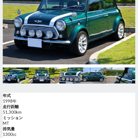
年式
1998年
走行距離
51,300km
ミッション
MT
排気量
1300cc