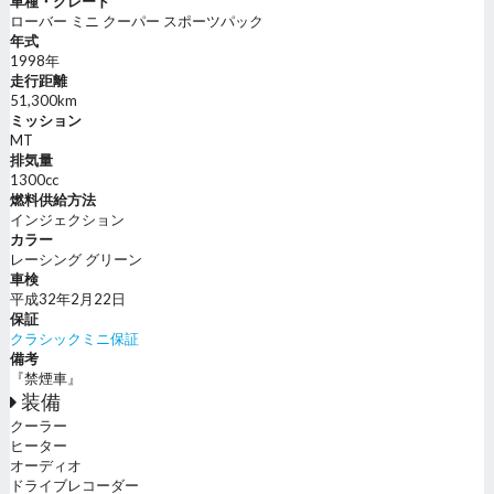
車種・グレード
ローバー ミニ クーパー スポーツパック
年式
1998年
走行距離
51,300km
ミッション
MT
排気量
1300cc
燃料供給方法
インジェクション
カラー
レーシング グリーン
車検
平成32年2月22日
保証
クラシックミニ保証
備考
『禁煙車』
装備
クーラー
ヒーター
オーディオ
ドライブレコーダー