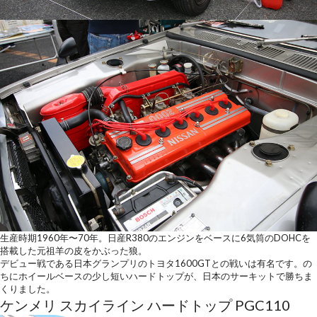
生産時期1960年〜70年。日産R380のエンジンをベースに6気筒のDOHCを
搭載した元祖羊の皮をかぶった狼。
デビュー戦である日本グランプリのトヨタ1600GTとの戦いは有名です。の
ちにホイールベースの少し短いハードトップが、日本のサーキットで勝ちま
くりました。
ケンメリ スカイライン ハードトップ PGC110