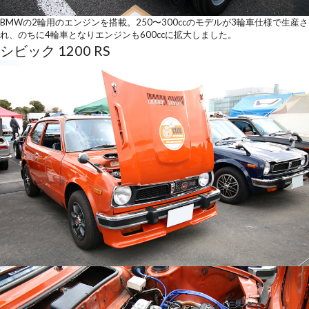
BMWの2輪用のエンジンを搭載。250〜300ccのモデルが3輪車仕様で生産さ
れ、のちに4輪車となりエンジンも600ccに拡大しました。
シビック 1200 RS