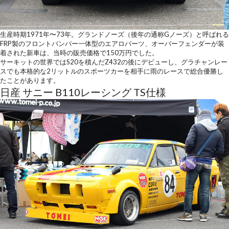
生産時期1971年〜73年。グランドノーズ（後年の通称Gノーズ）と呼ばれる
FRP製のフロントバンパー一体型のエアロパーツ、オーバーフェンダーが装
着された新車は、当時の販売価格で150万円でした。
サーキットの世界ではS20を積んだZ432の後にデビューし、グラチャンレー
スでも本格的な2リットルのスポーツカーを相手に雨のレースで総合優勝し
たことがあります。
日産 サニー B110レーシング TS仕様