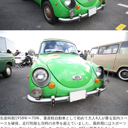
生産時期1958年〜70年。量産軽自動車として初めて大人4人が乗る室内スペ
ースを確保。走行性能も当時の水準を超えていました。最終期にはスポーツ