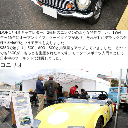
DOHCと4連キャブレター。2輪用のエンジンのような特性でした。1964
年〜65年にオープンタイプ、クーペタイプがあり、それぞれにデラックス仕
様のSM600というモデルもありました。
S360で始まり、500、600、800と排気量をアップしていきました。その中
でもS600が、もっとも生産された車です。モータースポーツ入門車として、
日本中のサーキットで活躍しました。
コニリオ