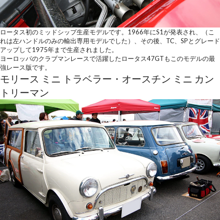
ロータス初のミッドシップ生産モデルです。1966年にS1が発表され、（こ
れは左ハンドルのみの輸出専用モデルでした）、その後、TC、SPとグレード
アップして1975年まで生産されました。
ヨーロッパのクラブマンレースで活躍したロータス47GTもこのモデルの最
強レース版です。
モリース ミニ トラベラー・オースチン ミニ カン
トリーマン