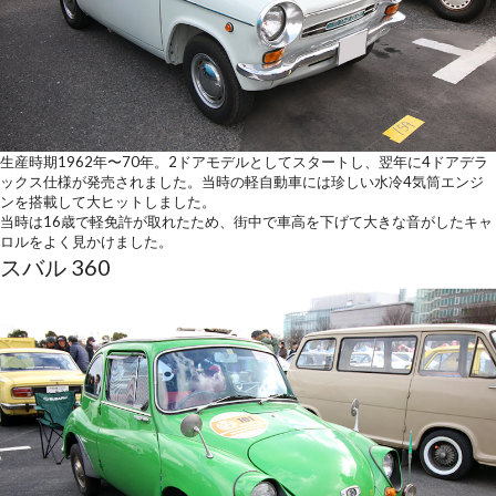
生産時期1962年〜70年。2ドアモデルとしてスタートし、翌年に4ドアデラ
ックス仕様が発売されました。当時の軽自動車には珍しい水冷4気筒エンジ
ンを搭載して大ヒットしました。
当時は16歳で軽免許が取れたため、街中で車高を下げて大きな音がしたキャ
ロルをよく見かけました。
スバル 360