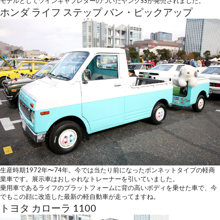
モデルとしてツインキャブレターのついたヤングSSが発売されました。
ホンダ ライフ ステップ バン・ピックアップ
生産時期1972年〜74年。今では当たり前になったボンネットタイプの軽商
業車です。展示車はおしゃれなトレーナーを引いていました。
乗用車であるライフのプラットフォームに背の高いボディを乗せた車で、今
でもこの顔に改造した最新の軽自動車が走ってますね。
トヨタ カローラ 1100