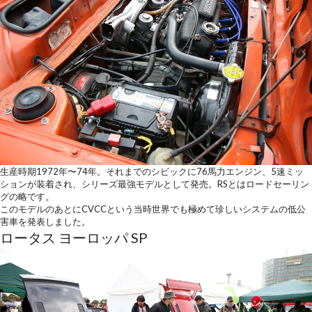
生産時期1972年〜74年。それまでのシビックに76馬力エンジン、5速ミッ
ションが装着され、シリーズ最強モデルとして発売。RSとはロードセーリン
グの略です。
このモデルのあとにCVCCという当時世界でも極めて珍しいシステムの低公
害車を発表しました。
ロータス ヨーロッパ SP