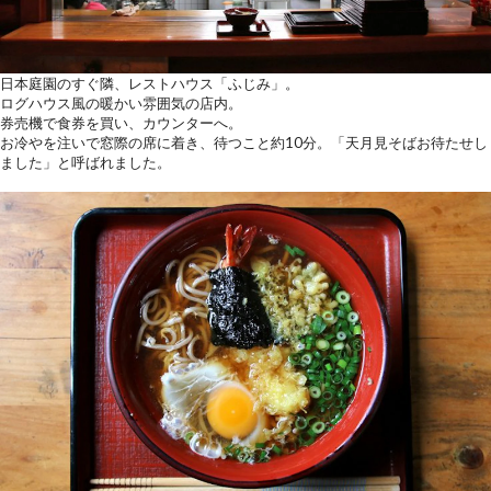
日本庭園のすぐ隣、レストハウス「ふじみ」。
ログハウス風の暖かい雰囲気の店内。
券売機で食券を買い、カウンターへ。
お冷やを注いで窓際の席に着き、待つこと約10分。「天月見そばお待たせし
ました」と呼ばれました。