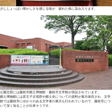
少ししょっぱい懐かしさを感じる味が、疲れた体に染み入ります。
公園北部には藤枝市郷土博物館・藤枝市文学館が併設されています。
郷土博物館には若王子古墳群や郷土史についての資料が展示保存され、文学
館では藤枝市にゆかりのある文学者の展示も行われているので、藤枝市につ
いて深く知ることが出来そうです。