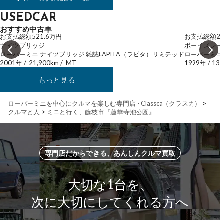
USEDCAR
おすすめ中古車
お支払総額
521.6
万円
お支払総額
2
ナイツブリッジ
ボーイズレ
ローバーミニ ナイツブリッジ 雑誌LAPITA（ラピタ）リミテッド
ローバーミニ
2001年
/
21,900km
/
MT
1999年
/
13
もっと見る
ローバーミニを中心にクルマを楽しむ専門店 - Classca（クラスカ）
>
クルマと人
>
ミニと行く、藤枝市『蓮華寺池公園』
専門店だからできる、あんしんクルマ買取
大切な1台を、
次に大切にしてくれる方へ