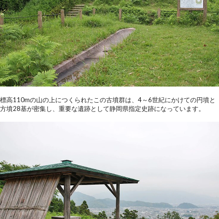
標高110mの山の上につくられたこの古墳群は、4～6世紀にかけての円墳と
方墳28基が密集し、重要な遺跡として静岡県指定史跡になっています。