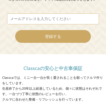
I
登録する
f
y
o
u
a
r
e
a
Classcaの安心と中古車保証
h
u
Classcaでは、ミニ一台一台が長く愛されることを願ってクルマ作り
m
をしています。
a
n
生産終了から20年以上経過しているため、個々に状態はそれぞれで
,
す。一台づつ丁寧に状態のレビューを行い、
i
クルマに合わせた整備・リフレッシュを行っています。
g
n