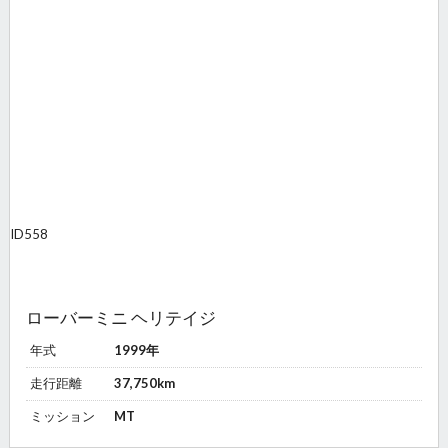
ID
558
ローバーミニ ヘリテイジ
年式
1999年
走行距離
37,750km
ミッション
MT