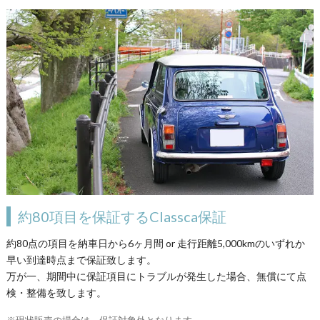
o
r
e
t
h
i
s
f
i
e
l
d
約80項目を保証するClassca保証
約80点の項目を納車日から6ヶ月間 or 走行距離5,000kmのいずれか
早い到達時点まで保証致します。
万が一、期間中に保証項目にトラブルが発生した場合、無償にて点
検・整備を致します。
※現状販売の場合は、保証対象外となります。