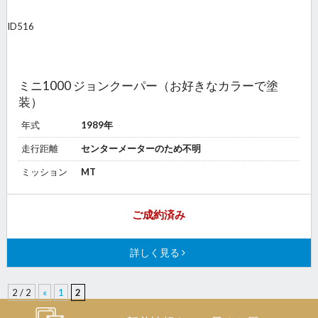
ID
516
ミニ1000 ジョンクーパー（お好きなカラーで塗
装）
年式
1989年
走行距離
センターメーターのため不明
ミッション
MT
ご成約済み
詳しく見る
2
/
2
«
1
2