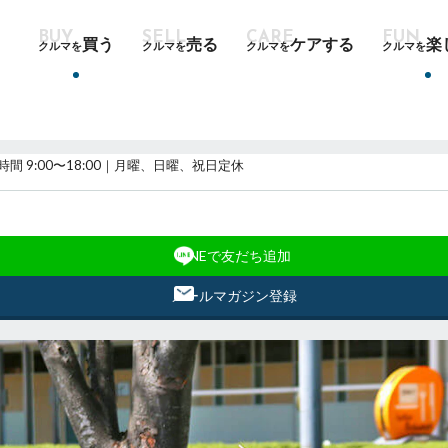
買う
売る
ケアする
楽
クルマを
クルマを
クルマを
クルマを
時間 9:00〜18:00｜月曜、日曜、祝日定休
LINEで友だち追加
メールマガジン登録