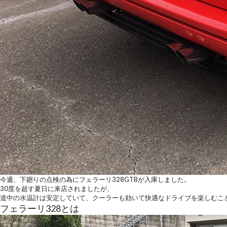
今週、下廻りの点検の為にフェラーリ328GTBが入庫しました。
30度を超す夏日に来店されましたが、
道中の水温計は安定していて、クーラーも効いて快適なドライブを楽しむこ
フェラーリ328とは