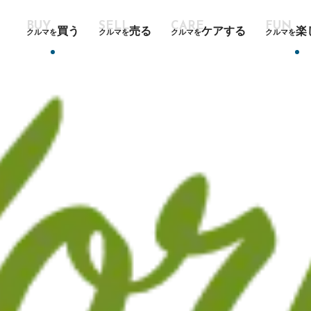
買う
売る
ケアする
楽
クルマを
クルマを
クルマを
クルマを